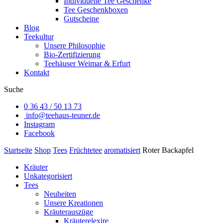
Individuelle Tee Geschenke
Tee Geschenkboxen
Gutscheine
Blog
Teekultur
Unsere Philosophie
Bio-Zertifizierung
Teehäuser Weimar & Erfurt
Kontakt
Suche
0 36 43 / 50 13 73
info@teehaus-teuner.de
Instagram
Facebook
Startseite
Shop
Tees
Früchtetee
aromatisiert
Roter Backapfel
Kräuter
Unkategorisiert
Tees
Neuheiten
Unsere Kreationen
Kräuterauszüge
Kräuterelexire