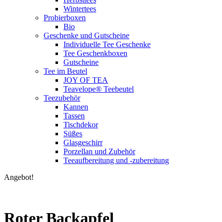
Wintertees
Probierboxen
Bio
Geschenke und Gutscheine
Individuelle Tee Geschenke
Tee Geschenkboxen
Gutscheine
Tee im Beutel
JOY OF TEA
Teavelope® Teebeutel
Teezubehör
Kannen
Tassen
Tischdekor
Süßes
Glasgeschirr
Porzellan und Zubehör
Teeaufbereitung und -zubereitung
Angebot!
Roter Backapfel