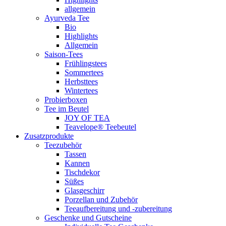
allgemein
Ayurveda Tee
Bio
Highlights
Allgemein
Saison-Tees
Frühlingstees
Sommertees
Herbsttees
Wintertees
Probierboxen
Tee im Beutel
JOY OF TEA
Teavelope® Teebeutel
Zusatzprodukte
Teezubehör
Tassen
Kannen
Tischdekor
Süßes
Glasgeschirr
Porzellan und Zubehör
Teeaufbereitung und -zubereitung
Geschenke und Gutscheine