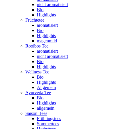
nicht aromatisiert
Bio
Highlights
Früchtetee
aromatisiert
Bio
Highlights
magenmild
Rooibos Tee
aromatisiert
nicht aromatisiert
Bio
Highlights
Wellness Tee
Bio
Highlights
Allgemein
Ayurveda Tee
Bio
Highlights
allgemein
Saison-Tees
Frühlingstees
Sommertees
Herbsttees