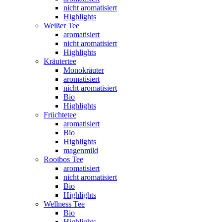
nicht aromatisiert
Highlights
Weißer Tee
aromatisiert
nicht aromatisiert
Highlights
Kräutertee
Monokräuter
aromatisiert
nicht aromatisiert
Bio
Highlights
Früchtetee
aromatisiert
Bio
Highlights
magenmild
Rooibos Tee
aromatisiert
nicht aromatisiert
Bio
Highlights
Wellness Tee
Bio
Highlights