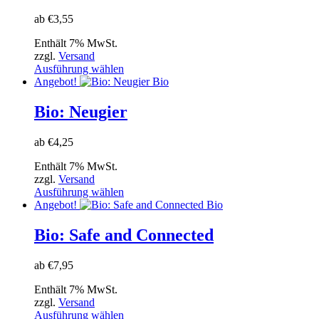
auf.
ab
€
3,55
Die
Optionen
Enthält 7% MwSt.
können
zzgl.
Versand
auf
Dieses
Ausführung wählen
der
Produkt
Angebot!
Bio
Produktseite
weist
gewählt
mehrere
Bio: Neugier
werden
Varianten
auf.
ab
€
4,25
Die
Optionen
Enthält 7% MwSt.
können
zzgl.
Versand
auf
Dieses
Ausführung wählen
der
Produkt
Angebot!
Bio
Produktseite
weist
gewählt
mehrere
Bio: Safe and Connected
werden
Varianten
auf.
ab
€
7,95
Die
Optionen
Enthält 7% MwSt.
können
zzgl.
Versand
auf
Dieses
Ausführung wählen