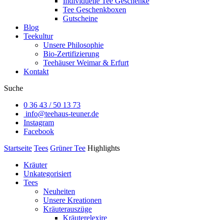
Individuelle Tee Geschenke
Tee Geschenkboxen
Gutscheine
Blog
Teekultur
Unsere Philosophie
Bio-Zertifizierung
Teehäuser Weimar & Erfurt
Kontakt
Suche
0 36 43 / 50 13 73
info@teehaus-teuner.de
Instagram
Facebook
Startseite
Tees
Grüner Tee
Highlights
Kräuter
Unkategorisiert
Tees
Neuheiten
Unsere Kreationen
Kräuterauszüge
Kräuterelexire