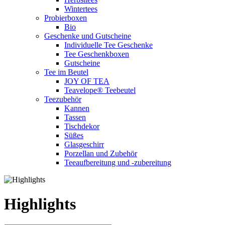
Wintertees
Probierboxen
Bio
Geschenke und Gutscheine
Individuelle Tee Geschenke
Tee Geschenkboxen
Gutscheine
Tee im Beutel
JOY OF TEA
Teavelope® Teebeutel
Teezubehör
Kannen
Tassen
Tischdekor
Süßes
Glasgeschirr
Porzellan und Zubehör
Teeaufbereitung und -zubereitung
Highlights