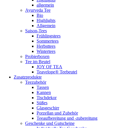
allgemein
Ayurveda Tee
Bio
Highlights
Allgemein
Saison-Tees
Frühlingstees
Sommertees
Herbsttees
Wintertees
Probierboxen
Tee im Beutel
JOY OF TEA
Teavelope® Teebeutel
Zusatzprodukte
Teezubehör
Tassen
Kannen
Tischdekor
Süßes
Glasgeschirr
Porzellan und Zubehör
Teeaufbereitung und -zubereitung
Geschenke und Gutscheine