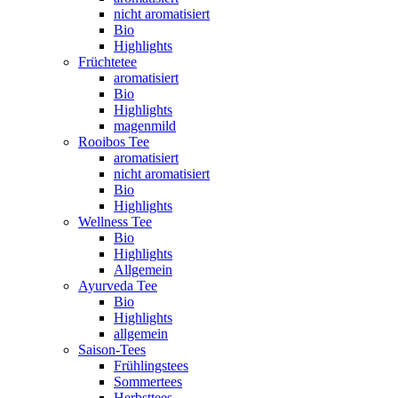
nicht aromatisiert
Bio
Highlights
Früchtetee
aromatisiert
Bio
Highlights
magenmild
Rooibos Tee
aromatisiert
nicht aromatisiert
Bio
Highlights
Wellness Tee
Bio
Highlights
Allgemein
Ayurveda Tee
Bio
Highlights
allgemein
Saison-Tees
Frühlingstees
Sommertees
Herbsttees