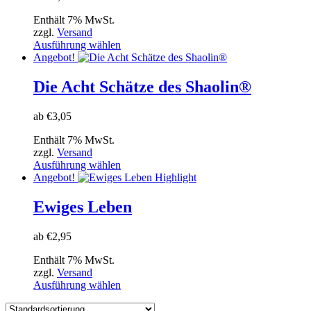
Optionen
Enthält 7% MwSt.
können
zzgl.
Versand
auf
Dieses
Ausführung wählen
der
Produkt
Angebot!
Produktseite
weist
gewählt
mehrere
Die Acht Schätze des Shaolin®
werden
Varianten
auf.
ab
€
3,05
Die
Optionen
Enthält 7% MwSt.
können
zzgl.
Versand
auf
Dieses
Ausführung wählen
der
Produkt
Angebot!
Highlight
Produktseite
weist
gewählt
mehrere
Ewiges Leben
werden
Varianten
auf.
ab
€
2,95
Die
Optionen
Enthält 7% MwSt.
können
zzgl.
Versand
auf
Dieses
Ausführung wählen
der
Produkt
Produktseite
weist