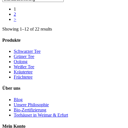
gewählt
mehrere
werden
1
Varianten
2
auf.
>
Die
Optionen
Showing 1–12 of 22 results
können
auf
Produkte
der
Produktseite
gewählt
Schwarzer Tee
werden
Grüner Tee
Oolong
Weißer Tee
Kräutertee
Früchtetee
Über uns
Blog
Unsere Philosophie
Bio-Zertifizierung
Teehäuser in Weimar & Erfurt
Mein Konto