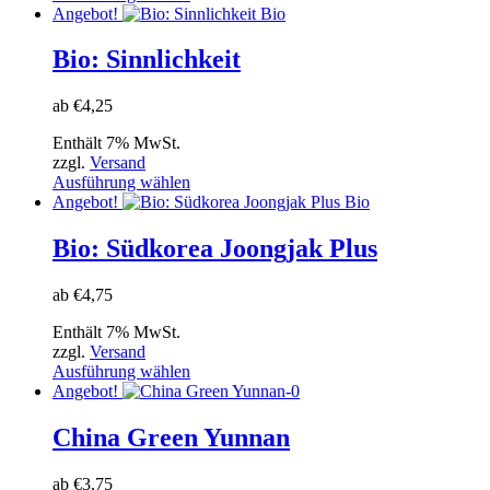
der
Produkt
Angebot!
Bio
Produktseite
weist
gewählt
mehrere
Bio: Sinnlichkeit
werden
Varianten
auf.
ab
€
4,25
Die
Optionen
Enthält 7% MwSt.
können
zzgl.
Versand
auf
Dieses
Ausführung wählen
der
Produkt
Angebot!
Bio
Produktseite
weist
gewählt
mehrere
Bio: Südkorea Joongjak Plus
werden
Varianten
auf.
ab
€
4,75
Die
Optionen
Enthält 7% MwSt.
können
zzgl.
Versand
auf
Dieses
Ausführung wählen
der
Produkt
Angebot!
Produktseite
weist
gewählt
mehrere
China Green Yunnan
werden
Varianten
auf.
ab
€
3,75
Die