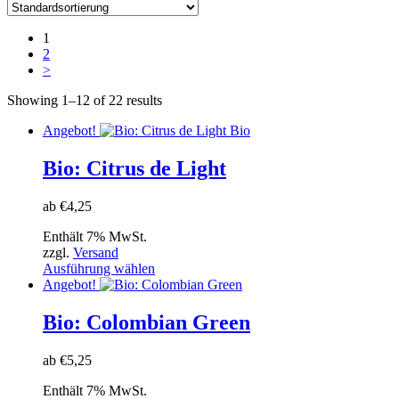
1
2
>
Showing 1–12 of 22 results
Angebot!
Bio
Bio: Citrus de Light
ab
€
4,25
Enthält 7% MwSt.
zzgl.
Versand
Dieses
Ausführung wählen
Produkt
Angebot!
weist
mehrere
Bio: Colombian Green
Varianten
auf.
ab
€
5,25
Die
Optionen
Enthält 7% MwSt.
können