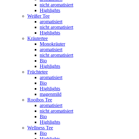
nicht aromatisiert
Highlights
Weißer Tee
aromatisiert
nicht aromatisiert
Highlights
Kräutertee
Monokräuter
aromatisiert
nicht aromatisiert
Bio
Highlights
Früchtetee
aromatisiert
Bio
Highlights
magenmild
Rooibos Tee
aromatisiert
nicht aromatisiert
Bio
Highlights
Wellness Tee
Bio
Highlights